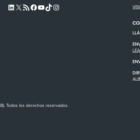
VIS
L4SB LINKEDIN
X
L4SB RSS FEED
L4SB FACEBOOK
L4SB YOUTUBE
TIKTOK
INSTAGRAM
CO
LL
EN
LE
EN
DIR
AL
SB). Todos los derechos reservados.