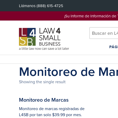
Saltar
Llámanos
(888) 615-4725
al
contenido
¡Su Informe de Información d
PÁG
Monitoreo de Ma
Showing the single result
Monitoreo de Marcas
Monitoreo de marcas registradas de
L4SB por tan solo $39.99 por mes.