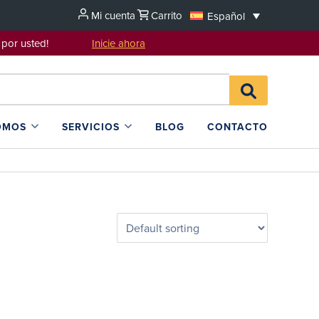
Mi cuenta
Carrito
Español
sentarlo por usted!
Inicie ahora
Search
BUSCAR
for:
EN
L4SB
OMOS
SERVICIOS
BLOG
CONTACTO