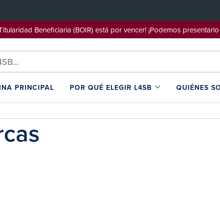
e Titularidad Beneficiaria (BOIR) está por vencer! ¡Podemos pre
INA PRINCIPAL
POR QUÉ ELEGIR L4SB
QUIÉNES S
rcas