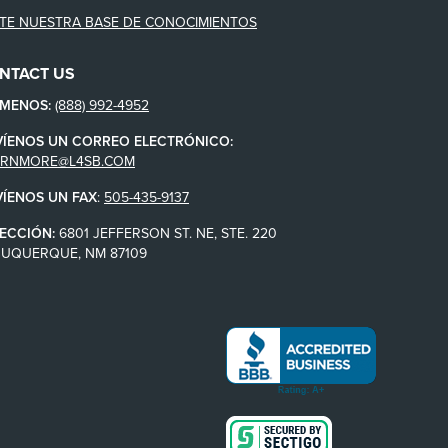
ITE NUESTRA BASE DE CONOCIMIENTOS
NTACT US
ÁMENOS:
(888) 992-4952
VÍENOS UN CORREO ELECTRÓNICO:
ARNMORE@L4SB.COM
VÍENOS UN FAX
:
505-435-9137
ECCIÓN:
6801 JEFFERSON ST. NE, STE. 220
BUQUERQUE, NM 87109