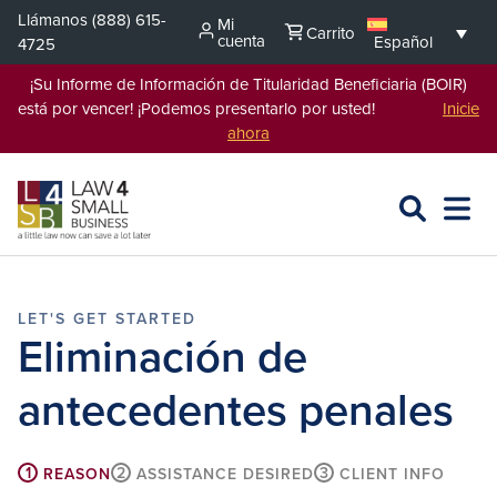
Saltar
Llámanos
(888) 615-
Mi
Carrito
al
cuenta
Español
4725
contenido
¡Su Informe de Información de Titularidad Beneficiaria (BOIR)
está por vencer! ¡Podemos presentarlo por usted!
Inicie
ahora
BUSCAR
ABRIR
EXPA
EN
MENÚ
L4SB
Eliminación de
antecedentes penales
1
2
3
REASON
ASSISTANCE DESIRED
CLIENT INFO