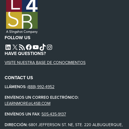
FOLLOW US
L4SB LINKEDIN
X
L4SB RSS FEED
L4SB FACEBOOK
L4SB YOUTUBE
TIKTOK
INSTAGRAM
HAVE QUESTIONS?
VISITE NUESTRA BASE DE CONOCIMIENTOS
CONTACT US
LLÁMENOS:
(888) 992-4952
ENVÍENOS UN CORREO ELECTRÓNICO:
LEARNMORE@L4SB.COM
ENVÍENOS UN FAX
:
505-435-9137
DIRECCIÓN:
6801 JEFFERSON ST. NE, STE. 220 ALBUQUERQUE,