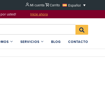
Mi cuenta
Carrito
Español
sentarlo por usted!
Inicie ahora
Search
BUSCAR
for:
EN
L4SB
OMOS
SERVICIOS
BLOG
CONTACTO