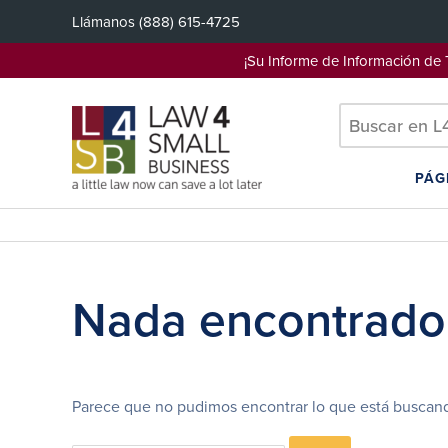
Saltar
Llámanos
(888) 615-4725
al
contenido
¡Su Informe de Información d
PÁG
Nada encontrado
Parece que no pudimos encontrar lo que está buscand
Search