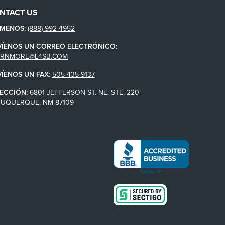
NTACT US
ÁMENOS:
(888) 992-4952
VÍENOS UN CORREO ELECTRÓNICO:
ARNMORE@L4SB.COM
VÍENOS UN FAX
:
505-435-9137
ECCIÓN:
6801 JEFFERSON ST. NE, STE. 220
BUQUERQUE, NM 87109