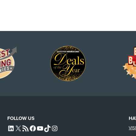
FOLLOW US
HA
VIS
L4SB LINKEDIN
X
L4SB RSS FEED
L4SB FACEBOOK
L4SB YOUTUBE
TIKTOK
INSTAGRAM