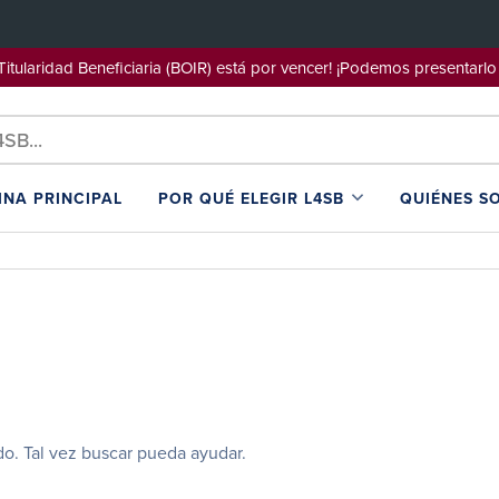
e Titularidad Beneficiaria (BOIR) está por vencer! ¡Podemos pre
INA PRINCIPAL
POR QUÉ ELEGIR L4SB
QUIÉNES S
o. Tal vez buscar pueda ayudar.