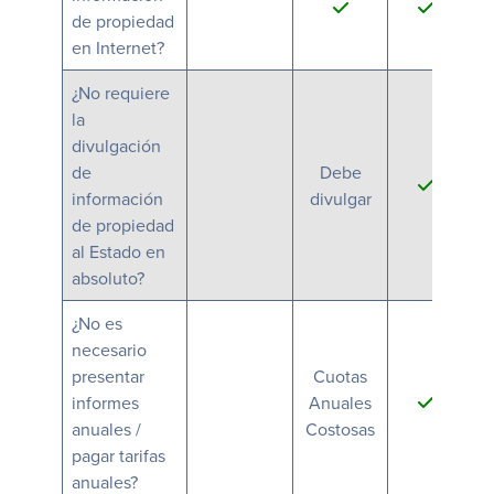
de propiedad
an
en Internet?
¿No requiere
la
divulgación
de
Debe
información
divulgar
di
de propiedad
al Estado en
absoluto?
¿No es
necesario
presentar
Cuotas
C
informes
Anuales
A
anuales /
Costosas
Co
pagar tarifas
anuales?