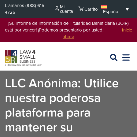
Saltar
Llámanos
(888) 615-
Mi
Carrito
al
cuenta
Español
4725
contenido
¡Su Informe de Información de Titularidad Beneficiaria (BOIR)
está por vencer! ¡Podemos presentarlo por usted!
Inicie
ahora
BUSCAR
ABRIR
EXPA
EN
MENÚ
L4SB
LLC Anónima: Utilice
nuestra poderosa
plataforma para
mantener su