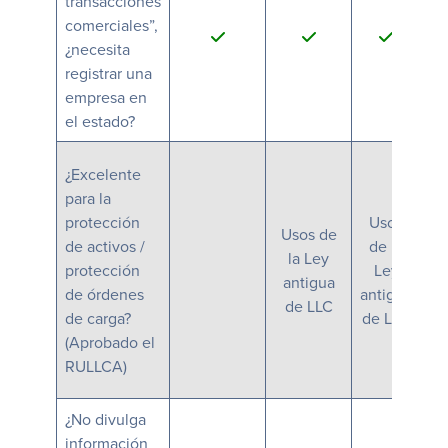
transacciones
comerciales”,
¿necesita
registrar una
empresa en
el estado?
¿Excelente
para la
protección
Usos
Usos de
de activos /
de la
la Ley
protección
Ley
antigua
de órdenes
antigua
de LLC
de carga?
de LLC
(Aprobado el
RULLCA)
¿No divulga
información