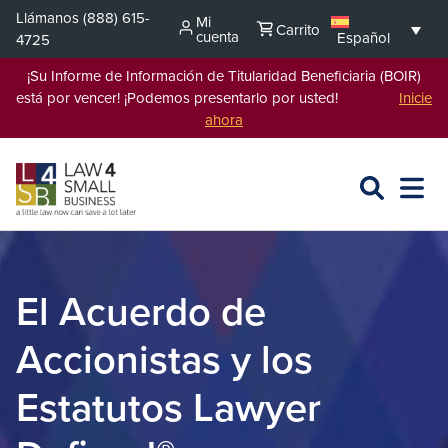
Saltar
Llámanos
(888) 615-
Mi
Carrito
al
cuenta
Español
4725
contenido
¡Su Informe de Información de Titularidad Beneficiaria (BOIR)
está por vencer! ¡Podemos presentarlo por usted!
Inicie
ahora
BUSCAR
ABRIR
EXPA
EN
MENÚ
L4SB
El Acuerdo de
Accionistas y los
Estatutos Lawyer