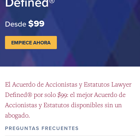
Defined®
$99
Desde
EMPIECE AHORA
El Acuerdo de Accionistas y Estatutos Lawyer
Defined® por solo $99: el mejor Acuerdo de
Accionistas y Estatutos disponibles sin un
abogado.
PREGUNTAS FRECUENTES