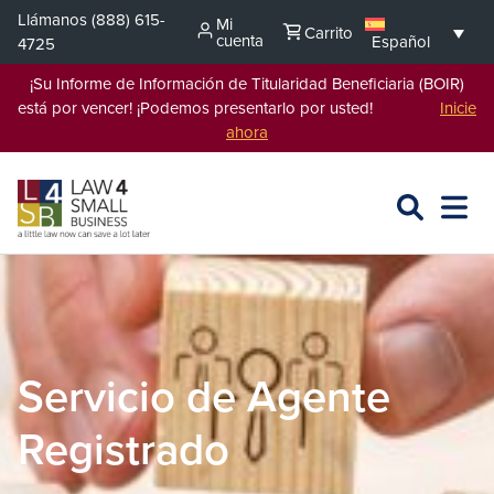
Saltar
Llámanos
(888) 615-
Mi
Carrito
al
cuenta
Español
4725
contenido
¡Su Informe de Información de Titularidad Beneficiaria (BOIR)
está por vencer! ¡Podemos presentarlo por usted!
Inicie
ahora
BUSCAR
ABRIR
EXPA
EN
MENÚ
L4SB
Servicio de Agente
Registrado