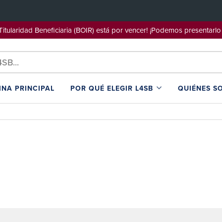
e Titularidad Beneficiaria (BOIR) está por vencer! ¡Podemos pre
INA PRINCIPAL
POR QUÉ ELEGIR L4SB
QUIÉNES S