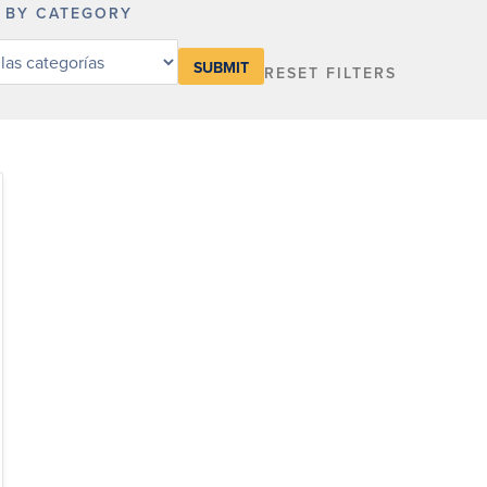
R BY CATEGORY
RESET FILTERS
y