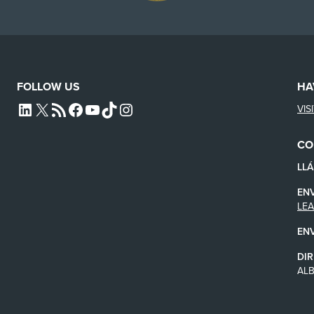
FOLLOW US
HA
VIS
L4SB LINKEDIN
X
L4SB RSS FEED
L4SB FACEBOOK
L4SB YOUTUBE
TIKTOK
INSTAGRAM
CO
LL
EN
LE
EN
DIR
AL