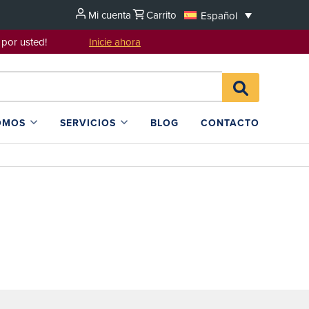
Mi cuenta
Carrito
Español
sentarlo por usted!
Inicie ahora
Search
BUSCAR
for:
EN
L4SB
OMOS
SERVICIOS
BLOG
CONTACTO