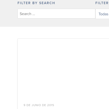
FILTER BY SEARCH
FILTE
Filter
posts
by
categor
9 DE JUNIO DE 2015