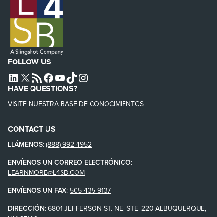
FOLLOW US
L4SB LINKEDIN
X
L4SB RSS FEED
L4SB FACEBOOK
L4SB YOUTUBE
TIKTOK
INSTAGRAM
HAVE QUESTIONS?
VISITE NUESTRA BASE DE CONOCIMIENTOS
CONTACT US
LLÁMENOS:
(888) 992-4952
ENVÍENOS UN CORREO ELECTRÓNICO:
LEARNMORE@L4SB.COM
ENVÍENOS UN FAX
:
505-435-9137
DIRECCIÓN:
6801 JEFFERSON ST. NE, STE. 220 ALBUQUERQUE,