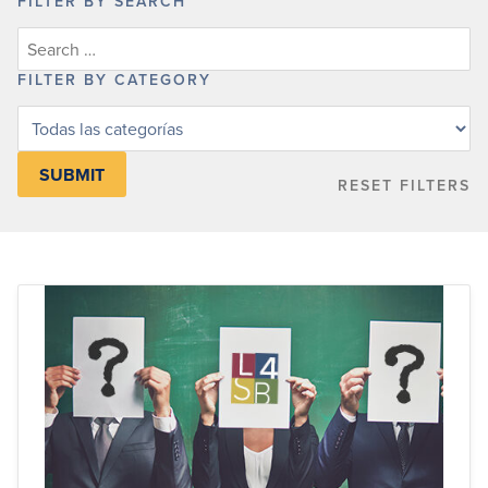
FILTER BY SEARCH
FILTER BY CATEGORY
Filter
posts
by
RESET FILTERS
category