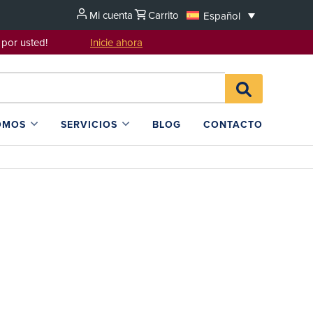
Mi cuenta
Carrito
Español
sentarlo por usted!
Inicie ahora
Search
BUSCAR
for:
EN
L4SB
OMOS
SERVICIOS
BLOG
CONTACTO