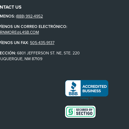
NTACT US
ÁMENOS:
(888) 992-4952
VÍENOS UN CORREO ELECTRÓNICO:
ARNMORE@L4SB.COM
VÍENOS UN FAX
:
505-435-9137
ECCIÓN:
6801 JEFFERSON ST. NE, STE. 220
BUQUERQUE, NM 87109