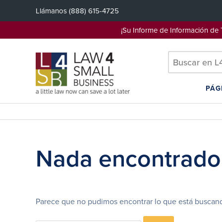
Saltar
Llámanos
(888) 615-4725
al
contenido
¡Su Informe de Información d
PÁG
Nada encontrado
Parece que no pudimos encontrar lo que está buscand
Search