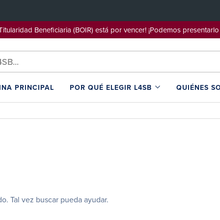
e Titularidad Beneficiaria (BOIR) está por vencer! ¡Podemos pre
INA PRINCIPAL
POR QUÉ ELEGIR L4SB
QUIÉNES S
o. Tal vez buscar pueda ayudar.