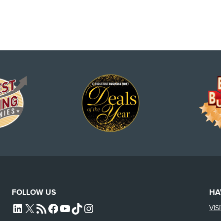
FOLLOW US
HA
VIS
L4SB LINKEDIN
X
L4SB RSS FEED
L4SB FACEBOOK
L4SB YOUTUBE
TIKTOK
INSTAGRAM