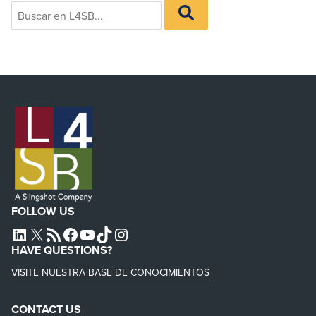
Search
BUSCAR
for:
EN
L4SB
FOLLOW US
L4SB LINKEDIN
X
L4SB RSS FEED
L4SB FACEBOOK
L4SB YOUTUBE
TIKTOK
INSTAGRAM
HAVE QUESTIONS?
VISITE NUESTRA BASE DE CONOCIMIENTOS
CONTACT US