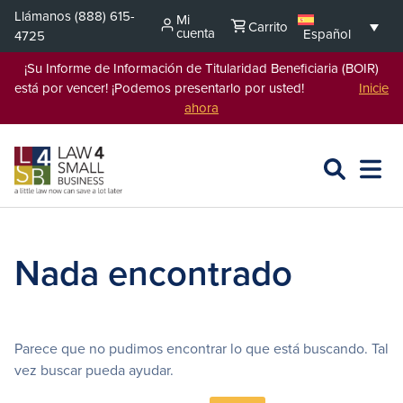
Saltar
Llámanos
(888) 615-
Mi
Carrito
al
cuenta
Español
4725
contenido
¡Su Informe de Información de Titularidad Beneficiaria (BOIR)
está por vencer! ¡Podemos presentarlo por usted!
Inicie
ahora
BUSCAR
ABRIR
EXPA
EN
MENÚ
L4SB
Nada encontrado
Parece que no pudimos encontrar lo que está buscando. Tal
vez buscar pueda ayudar.