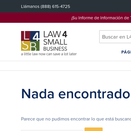
Saltar
Llámanos
(888) 615-4725
al
contenido
¡Su Informe de Información d
PÁG
Nada encontrado
Parece que no pudimos encontrar lo que está buscand
Search