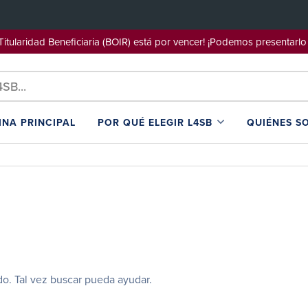
e Titularidad Beneficiaria (BOIR) está por vencer! ¡Podemos pre
INA PRINCIPAL
POR QUÉ ELEGIR L4SB
QUIÉNES S
o. Tal vez buscar pueda ayudar.