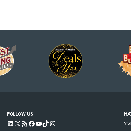
FOLLOW US
HA
VIS
L4SB LINKEDIN
X
L4SB RSS FEED
L4SB FACEBOOK
L4SB YOUTUBE
TIKTOK
INSTAGRAM