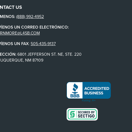
NTACT US
ÁMENOS:
(888) 992-4952
VÍENOS UN CORREO ELECTRÓNICO:
ARNMORE@L4SB.COM
VÍENOS UN FAX
:
505-435-9137
ECCIÓN:
6801 JEFFERSON ST. NE, STE. 220
BUQUERQUE, NM 87109