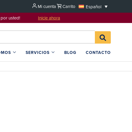
Mi cuenta
Carrito
Español
sentarlo por usted!
Inicie ahora
Search
BUSCAR
for:
EN
L4SB
OMOS
SERVICIOS
BLOG
CONTACTO