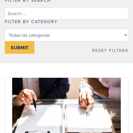
FILTER BY SEARCH
FILTER BY CATEGORY
Filter
posts
by
RESET FILTERS
category