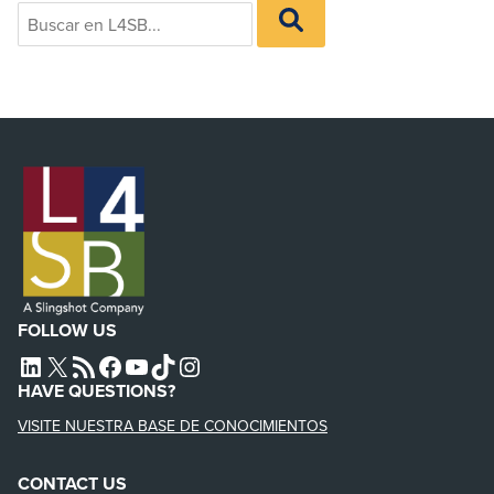
Search
BUSCAR
for:
EN
L4SB
FOLLOW US
L4SB LINKEDIN
X
L4SB RSS FEED
L4SB FACEBOOK
L4SB YOUTUBE
TIKTOK
INSTAGRAM
HAVE QUESTIONS?
VISITE NUESTRA BASE DE CONOCIMIENTOS
CONTACT US