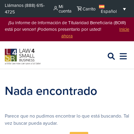
Saltar
Llámanos
(888) 615-
Mi
Carrito
al
cuenta
Español
4725
contenido
¡Su Informe de Información de Titularidad Beneficiaria (BOIR)
está por vencer! ¡Podemos presentarlo por usted!
Inicie
ahora
BUSCAR
ABRIR
EXPA
EN
MENÚ
L4SB
Nada encontrado
Parece que no pudimos encontrar lo que está buscando. Tal
vez buscar pueda ayudar.