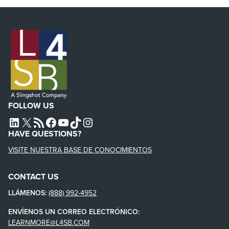
FOLLOW US
L4SB LINKEDIN
X
L4SB RSS FEED
L4SB FACEBOOK
L4SB YOUTUBE
TIKTOK
INSTAGRAM
HAVE QUESTIONS?
VISITE NUESTRA BASE DE CONOCIMIENTOS
CONTACT US
LLÁMENOS:
(888) 992-4952
ENVÍENOS UN CORREO ELECTRÓNICO:
LEARNMORE@L4SB.COM