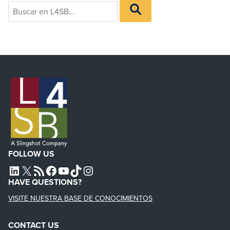
Search
BUSCAR
for:
EN
L4SB
FOLLOW US
L4SB LINKEDIN
X
L4SB RSS FEED
L4SB FACEBOOK
L4SB YOUTUBE
TIKTOK
INSTAGRAM
HAVE QUESTIONS?
VISITE NUESTRA BASE DE CONOCIMIENTOS
CONTACT US