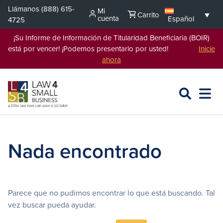
Saltar
Llámanos
(888) 615-
Mi
Carrito
al
cuenta
Español
4725
contenido
¡Su Informe de Información de Titularidad Beneficiaria (BOIR)
está por vencer! ¡Podemos presentarlo por usted!
Inicie
ahora
BUSCAR
ABRIR
EXPA
EN
MENÚ
L4SB
Nada encontrado
Parece que no pudimos encontrar lo que está buscando. Tal
vez buscar pueda ayudar.