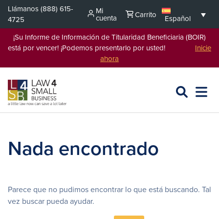
Saltar
Llámanos
(888) 615-
Mi
Carrito
al
cuenta
Español
4725
contenido
¡Su Informe de Información de Titularidad Beneficiaria (BOIR)
está por vencer! ¡Podemos presentarlo por usted!
Inicie
ahora
BUSCAR
ABRIR
EXPA
EN
MENÚ
L4SB
Nada encontrado
Parece que no pudimos encontrar lo que está buscando. Tal
vez buscar pueda ayudar.