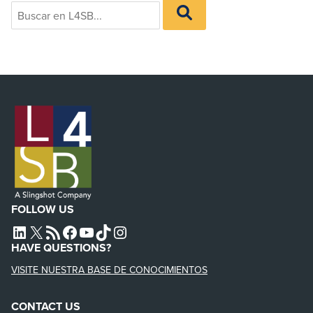
Search
BUSCAR
for:
EN
L4SB
FOLLOW US
L4SB LINKEDIN
X
L4SB RSS FEED
L4SB FACEBOOK
L4SB YOUTUBE
TIKTOK
INSTAGRAM
HAVE QUESTIONS?
VISITE NUESTRA BASE DE CONOCIMIENTOS
CONTACT US