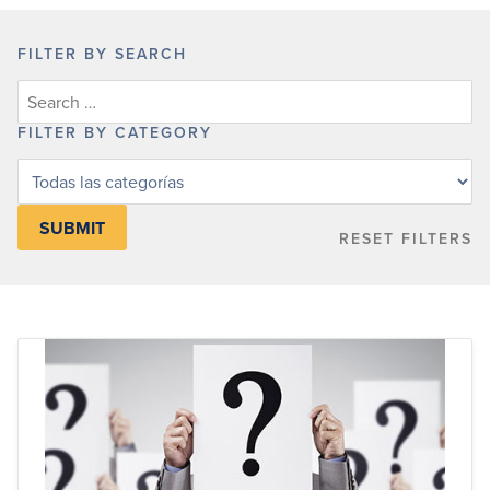
FILTER BY SEARCH
FILTER BY CATEGORY
Filter
posts
by
RESET FILTERS
category