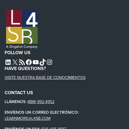
FOLLOW US
L4SB LINKEDIN
X
L4SB RSS FEED
L4SB FACEBOOK
L4SB YOUTUBE
TIKTOK
INSTAGRAM
HAVE QUESTIONS?
VISITE NUESTRA BASE DE CONOCIMIENTOS
CONTACT US
LLÁMENOS:
(888) 992-4952
ENVÍENOS UN CORREO ELECTRÓNICO:
LEARNMORE@L4SB.COM
ENVÍENOS UN FAX
:
505-435-9137