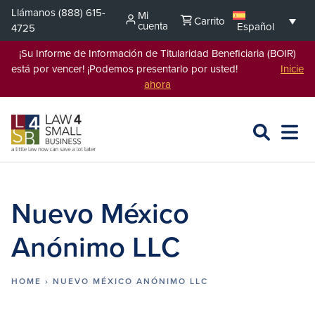
Saltar
Llámanos
(888) 615-
Mi
Carrito
al
cuenta
Español
4725
contenido
¡Su Informe de Información de Titularidad Beneficiaria (BOIR)
está por vencer! ¡Podemos presentarlo por usted!
Inicie
ahora
BUSCAR
ABRIR
EXPA
EN
MENÚ
L4SB
Nuevo México
Anónimo LLC
HOME
›
NUEVO MÉXICO ANÓNIMO LLC