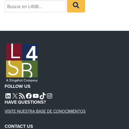
Search
BUSCAR
for:
EN
L4SB
FOLLOW US
L4SB LINKEDIN
X
L4SB RSS FEED
L4SB FACEBOOK
L4SB YOUTUBE
TIKTOK
INSTAGRAM
HAVE QUESTIONS?
VISITE NUESTRA BASE DE CONOCIMIENTOS
CONTACT US