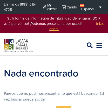
Saltar
Llámanos
(888) 615-
Mi
Carrito
al
cuenta
Español
4725
contenido
¡Su Informe de Información de Titularidad Beneficiaria (BOIR)
está por vencer! ¡Podemos presentarlo por usted!
Inicie
ahora
BUSCAR
ABRIR
EXPA
EN
MENÚ
L4SB
Nada encontrado
Parece que no pudimos encontrar lo que está buscando. Tal
vez buscar pueda ayudar.