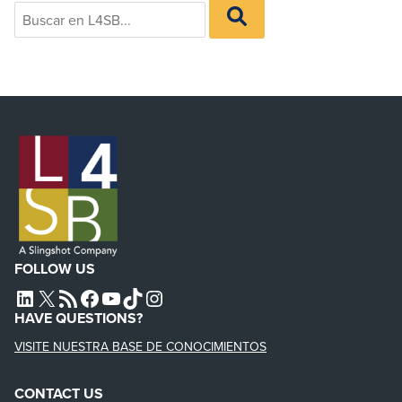
Search
BUSCAR
for:
EN
L4SB
FOLLOW US
L4SB LINKEDIN
X
L4SB RSS FEED
L4SB FACEBOOK
L4SB YOUTUBE
TIKTOK
INSTAGRAM
HAVE QUESTIONS?
VISITE NUESTRA BASE DE CONOCIMIENTOS
CONTACT US