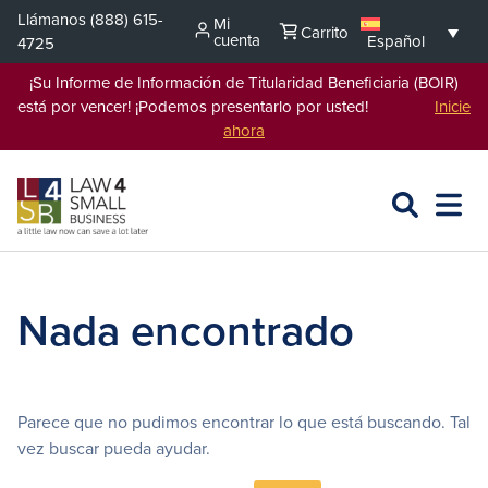
Saltar
Llámanos
(888) 615-
Mi
Carrito
al
cuenta
Español
4725
contenido
¡Su Informe de Información de Titularidad Beneficiaria (BOIR)
está por vencer! ¡Podemos presentarlo por usted!
Inicie
ahora
BUSCAR
ABRIR
EXPA
EN
MENÚ
L4SB
Nada encontrado
Parece que no pudimos encontrar lo que está buscando. Tal
vez buscar pueda ayudar.