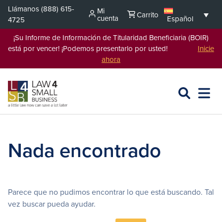
Saltar
Llámanos
(888) 615-
Mi
Carrito
al
cuenta
Español
4725
contenido
¡Su Informe de Información de Titularidad Beneficiaria (BOIR)
está por vencer! ¡Podemos presentarlo por usted!
Inicie
ahora
BUSCAR
ABRIR
EXPA
EN
MENÚ
L4SB
Nada encontrado
Parece que no pudimos encontrar lo que está buscando. Tal
vez buscar pueda ayudar.