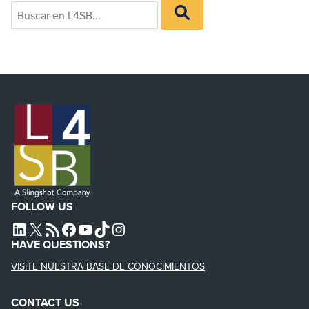
Search
BUSCAR
for:
EN
L4SB
FOLLOW US
L4SB LINKEDIN
X
L4SB RSS FEED
L4SB FACEBOOK
L4SB YOUTUBE
TIKTOK
INSTAGRAM
HAVE QUESTIONS?
VISITE NUESTRA BASE DE CONOCIMIENTOS
CONTACT US