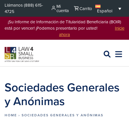
Saltar
Llámanos
(888) 615-
Mi
Carrito
al
cuenta
Español
4725
contenido
¡Su Informe de Información de Titularidad Beneficiaria (BOIR)
está por vencer! ¡Podemos presentarlo por usted!
Inicie
ahora
BUSCAR
ABRIR
EXPA
EN
MENÚ
L4SB
Sociedades Generales
y Anónimas
HOME
›
SOCIEDADES GENERALES Y ANÓNIMAS