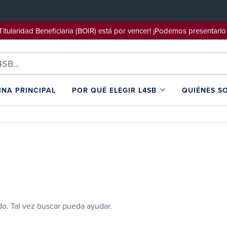
e Titularidad Beneficiaria (BOIR) está por vencer! ¡Podemos pre
INA PRINCIPAL
POR QUÉ ELEGIR L4SB
QUIÉNES S
o. Tal vez buscar pueda ayudar.