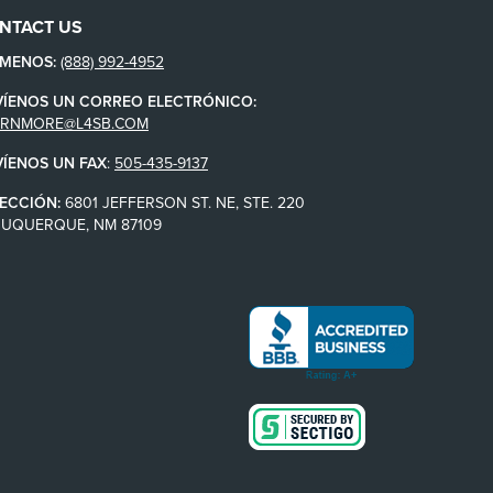
NTACT US
ÁMENOS:
(888) 992-4952
VÍENOS UN CORREO ELECTRÓNICO:
ARNMORE@L4SB.COM
VÍENOS UN FAX
:
505-435-9137
ECCIÓN:
6801 JEFFERSON ST. NE, STE. 220
BUQUERQUE, NM 87109