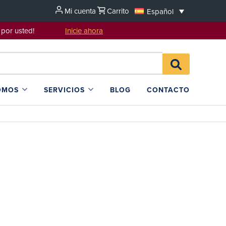
Mi cuenta
Carrito
Español
sentarlo por usted!
Inicie ahora
Search
BUSCAR
for:
EN
L4SB
OMOS
SERVICIOS
BLOG
CONTACTO