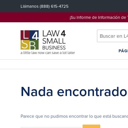
Saltar
Llámanos
(888) 615-4725
al
contenido
¡Su Informe de Información d
PÁG
Nada encontrado
Parece que no pudimos encontrar lo que está buscand
Search