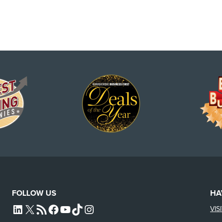
FOLLOW US
HA
VIS
L4SB LINKEDIN
X
L4SB RSS FEED
L4SB FACEBOOK
L4SB YOUTUBE
TIKTOK
INSTAGRAM