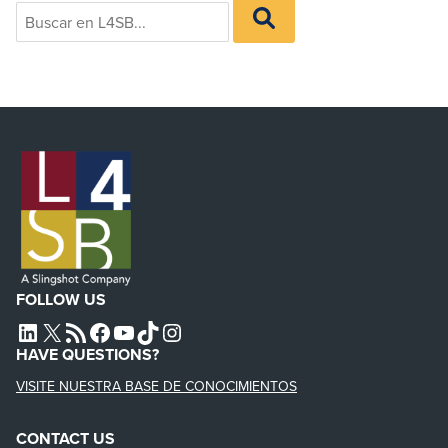
Search
BUSCAR
for:
EN
L4SB
FOLLOW US
L4SB LINKEDIN
X
L4SB RSS FEED
L4SB FACEBOOK
L4SB YOUTUBE
TIKTOK
INSTAGRAM
HAVE QUESTIONS?
VISITE NUESTRA BASE DE CONOCIMIENTOS
CONTACT US