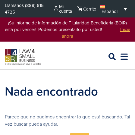
Saltar
Llámanos
(888) 615-
Mi
Carrito
al
cuenta
Español
4725
contenido
¡Su Informe de Información de Titularidad Beneficiaria (BOIR)
está por vencer! ¡Podemos presentarlo por usted!
Inicie
ahora
BUSCAR
ABRIR
EXPA
EN
MENÚ
L4SB
Nada encontrado
Parece que no pudimos encontrar lo que está buscando. Tal
vez buscar pueda ayudar.