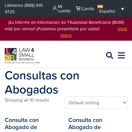
Saltar
Llámanos
(888) 615-
Mi
Carrito
al
cuenta
Español
4725
contenido
¡Su Informe de Información de Titularidad Beneficiaria (BOIR)
está por vencer! ¡Podemos presentarlo por usted!
Inicie
ahora
BUSCAR
ABRIR
EXPA
EN
MENÚ
L4SB
Consultas con
Abogados
Showing all 10 results
Consulta con
Consulta con
Abogado de
Abogado de