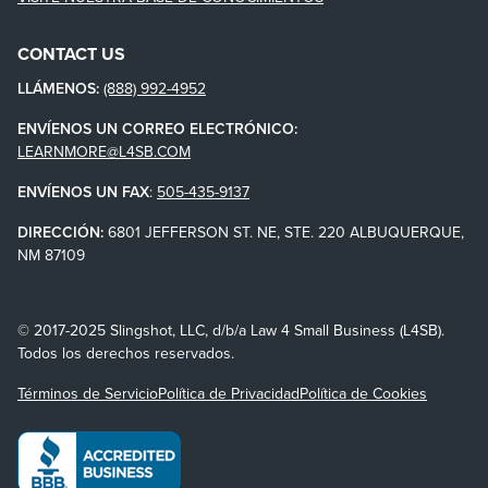
CONTACT US
LLÁMENOS:
(888) 992-4952
ENVÍENOS UN CORREO ELECTRÓNICO:
LEARNMORE@L4SB.COM
ENVÍENOS UN FAX
:
505-435-9137
DIRECCIÓN:
6801 JEFFERSON ST. NE, STE. 220 ALBUQUERQUE,
NM 87109
© 2017-2025 Slingshot, LLC, d/b/a Law 4 Small Business (L4SB).
Todos los derechos reservados.
Términos de Servicio
Política de Privacidad
Política de Cookies