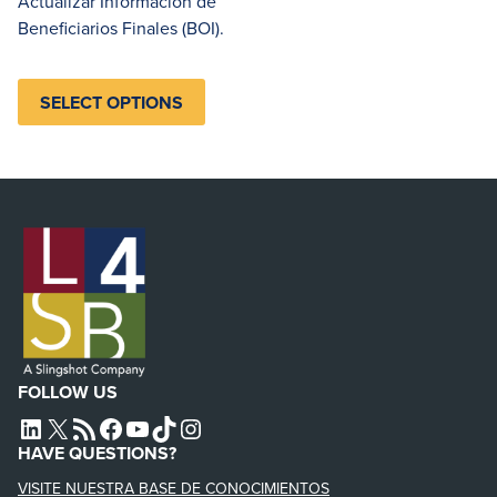
Actualizar Información de
Beneficiarios Finales (BOI).
SELECT OPTIONS
FOLLOW US
L4SB LINKEDIN
X
L4SB RSS FEED
L4SB FACEBOOK
L4SB YOUTUBE
TIKTOK
INSTAGRAM
HAVE QUESTIONS?
VISITE NUESTRA BASE DE CONOCIMIENTOS