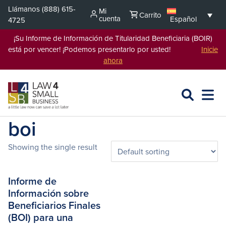
Saltar
Llámanos
(888) 615-
Mi
Carrito
al
cuenta
Español
4725
contenido
¡Su Informe de Información de Titularidad Beneficiaria (BOIR)
está por vencer! ¡Podemos presentarlo por usted!
Inicie
ahora
BUSCAR
ABRIR
EXPA
EN
MENÚ
L4SB
boi
Showing the single result
Informe de
Información sobre
Beneficiarios Finales
(BOI) para una