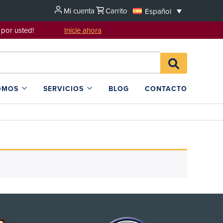
Mi cuenta
Carrito
Español
sentarlo por usted!
Inicie ahora
Search
BUSCAR
for:
EN
L4SB
OMOS
SERVICIOS
BLOG
CONTACTO