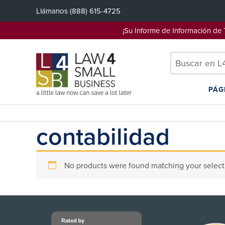
Saltar
Llámanos
(888) 615-4725
al
contenido
¡Su Informe de Información d
PÁG
contabilidad
No products were found matching your select