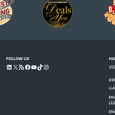
FOLLOW US
HA
VIS
L4SB LINKEDIN
X
L4SB RSS FEED
L4SB FACEBOOK
L4SB YOUTUBE
TIKTOK
INSTAGRAM
CO
LL
EN
LE
EN