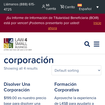
Saltar
Llámanos
(888) 615-
Mi
Carrito
al
cuenta
Español
4725
contenido
¡Su Informe de Información de Titularidad Beneficiaria (BOIR)
está por vencer! ¡Podemos presentarlo por usted!
Inicie
ahora
BUSCAR
ABRIR
EXPA
EN
MENÚ
L4SB
corporación
Showing all 4 results
Disolver Una
Formación
Corporación
Corporativa
$199.00 es nuestro precio
Aproveche la experiencia
base para disolver una
de L4SB para ayudarlo a