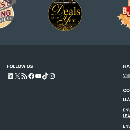
FOLLOW US
HA
VIS
L4SB LINKEDIN
X
L4SB RSS FEED
L4SB FACEBOOK
L4SB YOUTUBE
TIKTOK
INSTAGRAM
CO
LL
EN
LE
EN