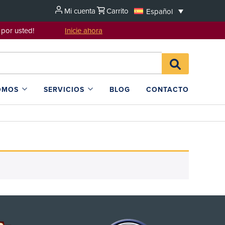
Mi cuenta
Carrito
Español
sentarlo por usted!
Inicie ahora
Search
BUSCAR
for:
EN
L4SB
OMOS
SERVICIOS
BLOG
CONTACTO