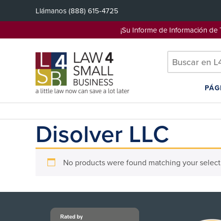
Saltar
Llámanos
(888) 615-4725
al
contenido
¡Su Informe de Información d
PÁG
Disolver LLC
No products were found matching your select