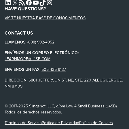
L4SB LINKEDIN
X
L4SB RSS FEED
L4SB FACEBOOK
L4SB YOUTUBE
TIKTOK
INSTAGRAM
HAVE QUESTIONS?
VISITE NUESTRA BASE DE CONOCIMIENTOS
CONTACT US
LLÁMENOS:
(888) 992-4952
ENVÍENOS UN CORREO ELECTRÓNICO:
LEARNMORE@L4SB.COM
ENVÍENOS UN FAX
:
505-435-9137
DIRECCIÓN:
6801 JEFFERSON ST. NE, STE. 220 ALBUQUERQUE,
NM 87109
© 2017-2025 Slingshot, LLC, d/b/a Law 4 Small Business (L4SB).
Todos los derechos reservados.
Términos de Servicio
Política de Privacidad
Política de Cookies