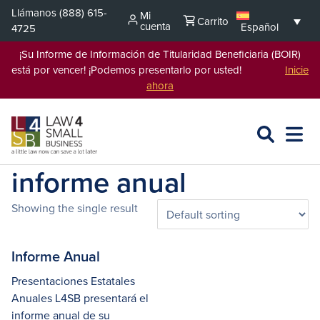
Saltar
Llámanos
(888) 615-
Mi
Carrito
al
cuenta
Español
4725
contenido
¡Su Informe de Información de Titularidad Beneficiaria (BOIR)
está por vencer! ¡Podemos presentarlo por usted!
Inicie
ahora
BUSCAR
ABRIR
EXPA
EN
MENÚ
L4SB
informe anual
Showing the single result
Informe Anual
Presentaciones Estatales
Anuales L4SB presentará el
informe anual de su