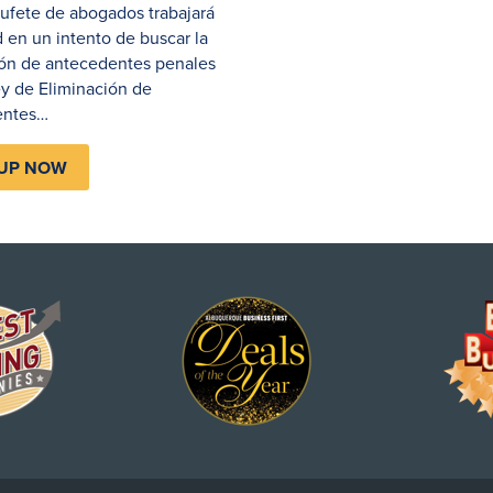
ufete de abogados trabajará
 en un intento de buscar la
ión de antecedentes penales
ey de Eliminación de
entes…
 UP NOW