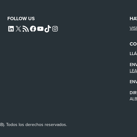
FOLLOW US
HA
VIS
L4SB LINKEDIN
X
L4SB RSS FEED
L4SB FACEBOOK
L4SB YOUTUBE
TIKTOK
INSTAGRAM
CO
LL
EN
LE
EN
DIR
AL
SB). Todos los derechos reservados.