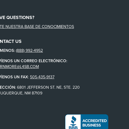
VE QUESTIONS?
ITE NUESTRA BASE DE CONOCIMIENTOS
NTACT US
ÁMENOS:
(888) 992-4952
VÍENOS UN CORREO ELECTRÓNICO:
ARNMORE@L4SB.COM
VÍENOS UN FAX
:
505-435-9137
ECCIÓN:
6801 JEFFERSON ST. NE, STE. 220
BUQUERQUE, NM 87109