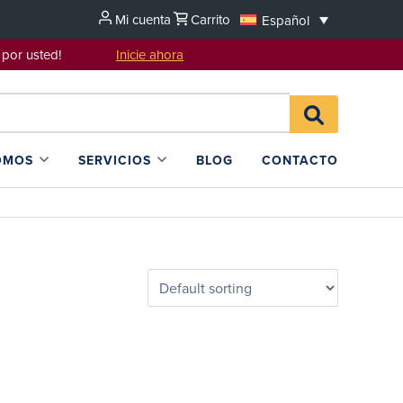
Mi cuenta
Carrito
Español
sentarlo por usted!
Inicie ahora
Search
BUSCAR
for:
EN
L4SB
OMOS
SERVICIOS
BLOG
CONTACTO