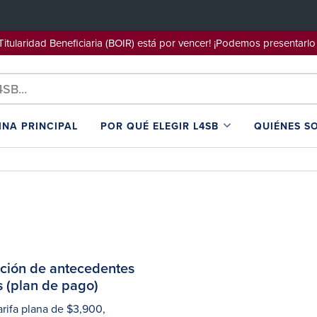
e Titularidad Beneficiaria (BOIR) está por vencer! ¡Podemos pre
INA PRINCIPAL
POR QUÉ ELEGIR L4SB
QUIÉNES S
ación de antecedentes
 (plan de pago)
arifa plana de $3,900,