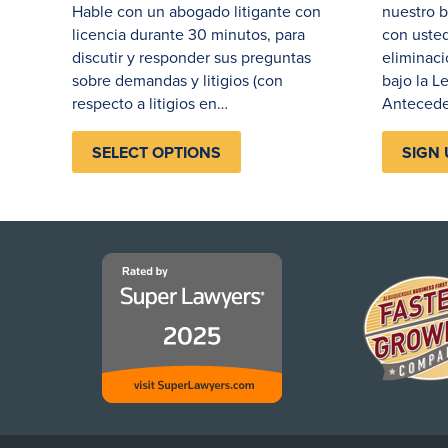
Hable con un abogado litigante con
nuestro b
licencia durante 30 minutos, para
con usted
discutir y responder sus preguntas
eliminac
sobre demandas y litigios (con
bajo la L
respecto a litigios en…
Anteced
SELECT OPTIONS
SIGN