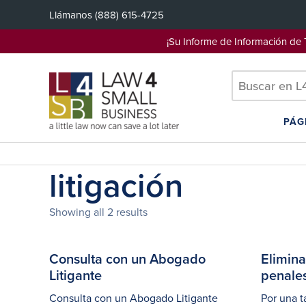
Saltar
Llámanos
(888) 615-4725
al
contenido
¡Su Informe de Información d
PÁG
litigación
Showing all 2 results
Consulta con un Abogado
Elimin
Litigante
penales
Consulta con un Abogado Litigante
Por una t