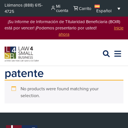
Saltar
Llámanos
(888) 615-
Mi
Carrito
al
cuenta
Español
4725
contenido
¡Su Informe de Información de Titularidad Beneficiaria (BOIR)
está por vencer! ¡Podemos presentarlo por usted!
Inicie
ahora
BUSCAR
ABRIR
EXPA
EN
MENÚ
L4SB
patente
No products were found matching your
selection.