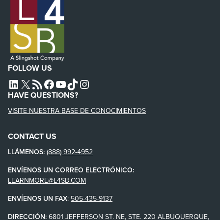
FOLLOW US
L4SB LINKEDIN
X
L4SB RSS FEED
L4SB FACEBOOK
L4SB YOUTUBE
TIKTOK
INSTAGRAM
HAVE QUESTIONS?
VISITE NUESTRA BASE DE CONOCIMIENTOS
CONTACT US
LLÁMENOS:
(888) 992-4952
ENVÍENOS UN CORREO ELECTRÓNICO:
LEARNMORE@L4SB.COM
ENVÍENOS UN FAX
:
505-435-9137
DIRECCIÓN:
6801 JEFFERSON ST. NE, STE. 220 ALBUQUERQUE,