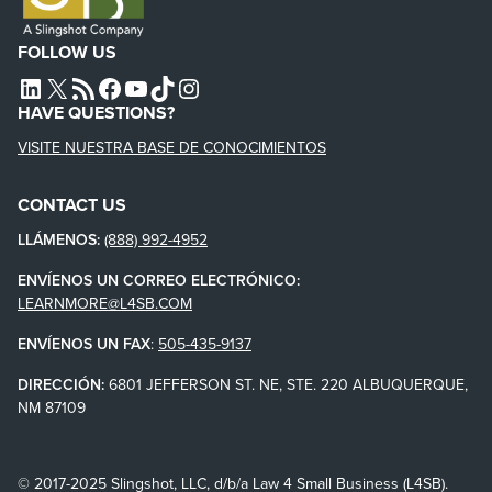
FOLLOW US
L4SB LINKEDIN
X
L4SB RSS FEED
L4SB FACEBOOK
L4SB YOUTUBE
TIKTOK
INSTAGRAM
HAVE QUESTIONS?
VISITE NUESTRA BASE DE CONOCIMIENTOS
CONTACT US
LLÁMENOS:
(888) 992-4952
ENVÍENOS UN CORREO ELECTRÓNICO:
LEARNMORE@L4SB.COM
ENVÍENOS UN FAX
:
505-435-9137
DIRECCIÓN:
6801 JEFFERSON ST. NE, STE. 220 ALBUQUERQUE,
NM 87109
© 2017-2025 Slingshot, LLC, d/b/a Law 4 Small Business (L4SB).