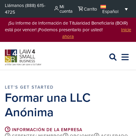
Saltar
Llámanos
(888) 615-
Mi
Carrito
al
cuenta
Español
4725
contenido
¡Su Informe de Información de Titularidad Beneficiaria (BOIR)
está por vencer! ¡Podemos presentarlo por usted!
Inicie
ahora
BUSCAR
ABRIR
EXPA
EN
MENÚ
L4SB
Formar una LLC
Anónima
1
INFORMACIÓN DE LA EMPRESA
2
3
4