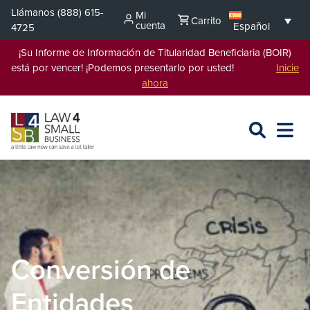
Saltar
Llámanos
(888) 615-
Mi
Carrito
al
cuenta
Español
4725
contenido
¡Su Informe de Información de Titularidad Beneficiaria (BOIR)
está por vencer! ¡Podemos presentarlo por usted!
Inicie
ahora
BUSCAR
ABRIR
EXPA
EN
MENÚ
L4SB
Conversión de
Entidades