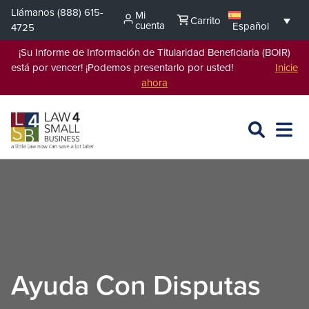
Saltar
Llámanos
(888) 615-
Mi
Carrito
al
cuenta
Español
4725
contenido
¡Su Informe de Información de Titularidad Beneficiaria (BOIR)
está por vencer! ¡Podemos presentarlo por usted!
Inicie
ahora
BUSCAR
ABRIR
EXPA
EN
MENÚ
L4SB
Ayuda Con Disputas