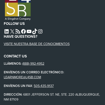
FOLLOW US
L4SB LINKEDIN
X
L4SB RSS FEED
L4SB FACEBOOK
L4SB YOUTUBE
TIKTOK
INSTAGRAM
HAVE QUESTIONS?
VISITE NUESTRA BASE DE CONOCIMIENTOS
CONTACT US
LLÁMENOS:
(888) 992-4952
ENVÍENOS UN CORREO ELECTRÓNICO:
LEARNMORE@L4SB.COM
ENVÍENOS UN FAX
:
505-435-9137
DIRECCIÓN:
6801 JEFFERSON ST. NE, STE. 220 ALBUQUERQUE,
NM 87109