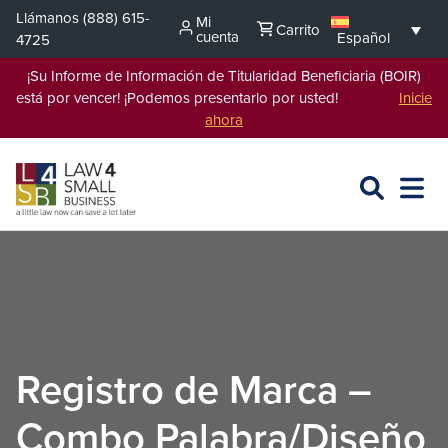
Saltar
Llámanos
(888) 615-
Mi
Carrito
al
cuenta
Español
4725
contenido
¡Su Informe de Información de Titularidad Beneficiaria (BOIR)
está por vencer! ¡Podemos presentarlo por usted!
Inicie
ahora
BUSCAR
ABRIR
EXPA
EN
MENÚ
L4SB
Registro de Marca –
Combo Palabra/Diseño