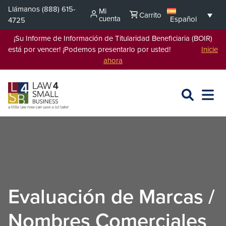
Saltar
Llámanos
(888) 615-
Mi
Carrito
al
cuenta
Español
4725
contenido
¡Su Informe de Información de Titularidad Beneficiaria (BOIR)
está por vencer! ¡Podemos presentarlo por usted!
Inicie
ahora
BUSCAR
ABRIR
EXPA
EN
MENÚ
L4SB
Evaluación de Marcas /
Nombres Comerciales