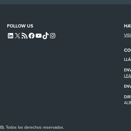
FOLLOW US
HA
VIS
L4SB LINKEDIN
X
L4SB RSS FEED
L4SB FACEBOOK
L4SB YOUTUBE
TIKTOK
INSTAGRAM
CO
LL
EN
LE
EN
DIR
AL
SB). Todos los derechos reservados.