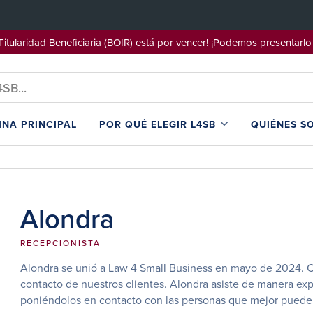
e Titularidad Beneficiaria (BOIR) está por vencer! ¡Podemos pre
INA PRINCIPAL
POR QUÉ ELEGIR L4SB
QUIÉNES S
Alondra
RECEPCIONISTA
Alondra se unió a Law 4 Small Business en mayo de 2024. Co
contacto de nuestros clientes. Alondra asiste de manera exp
poniéndolos en contacto con las personas que mejor pueden