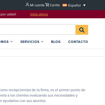
Mi cuenta
Carrito
Español
sentarlo por usted!
Inicie ahora
Search
BUSCAR
for:
EN
L4SB
OMOS
SERVICIOS
BLOG
CONTACTO
mo recepcionista de la firma, es el primer punto de
erta a los clientes evaluando sus necesidades y
 ayudarlos con sus asuntos.