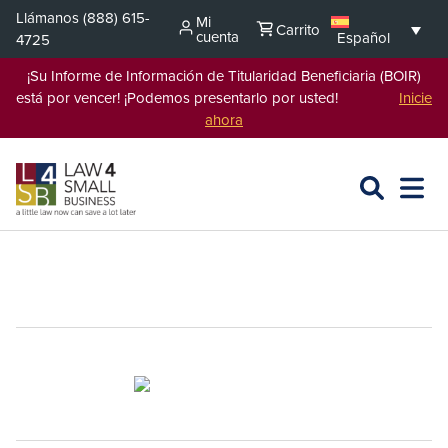
Saltar
Llámanos
(888) 615-
Mi
Carrito
al
cuenta
Español
4725
contenido
¡Su Informe de Información de Titularidad Beneficiaria (BOIR)
está por vencer! ¡Podemos presentarlo por usted!
Inicie
ahora
BUSCAR
ABRIR
EXPA
EN
MENÚ
L4SB