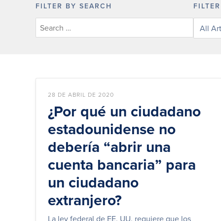
FILTER BY SEARCH
FILTE
Filter
knowle
base
articles
by
categor
28 DE ABRIL DE 2020
¿Por qué un ciudadano
estadounidense no
debería “abrir una
cuenta bancaria” para
un ciudadano
extranjero?
La ley federal de EE. UU. requiere que los