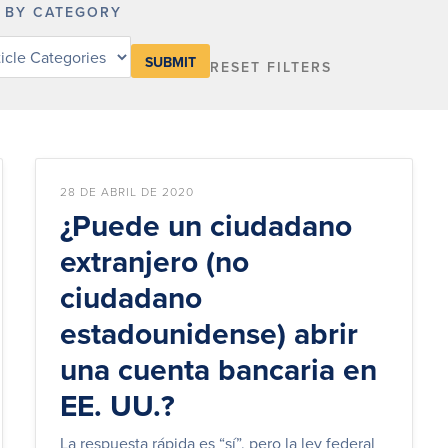
R BY CATEGORY
RESET FILTERS
dge
y
28 DE ABRIL DE 2020
¿Puede un ciudadano
extranjero (no
ciudadano
estadounidense) abrir
una cuenta bancaria en
EE. UU.?
La respuesta rápida es “sí”, pero la ley federal