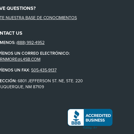
VE QUESTIONS?
ITE NUESTRA BASE DE CONOCIMIENTOS
NTACT US
ÁMENOS:
(888) 992-4952
VÍENOS UN CORREO ELECTRÓNICO:
ARNMORE@L4SB.COM
VÍENOS UN FAX
:
505-435-9137
ECCIÓN:
6801 JEFFERSON ST. NE, STE. 220
BUQUERQUE, NM 87109