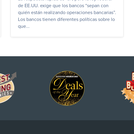
de EE.UU. exige que los bancos “sepan con
quién están realizando operaciones bancarias”.
Los bancos tienen diferentes políticas sobre lo
que...