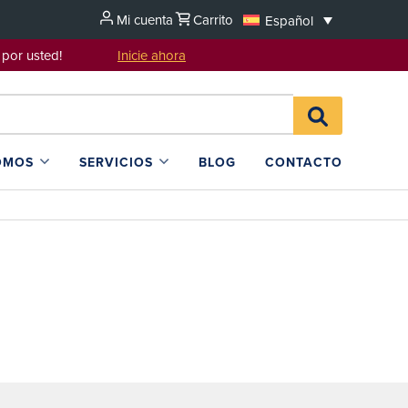
Mi cuenta
Carrito
Español
sentarlo por usted!
Inicie ahora
Search
BUSCAR
for:
EN
L4SB
OMOS
SERVICIOS
BLOG
CONTACTO