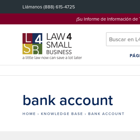
Saltar
Llámanos
(888) 615-4725
al
contenido
¡Su Informe de Información d
PÁG
bank account
HOME
›
KNOWLEDGE BASE
›
BANK ACCOUNT