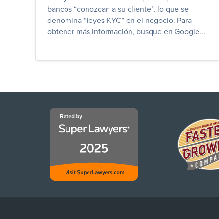
bancos “conozcan a su cliente”, lo que se
denomina “leyes KYC” en el negocio. Para
obtener más información, busque en Google...