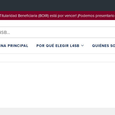
e Titularidad Beneficiaria (BOIR) está por vencer! ¡Podemos pre
INA PRINCIPAL
POR QUÉ ELEGIR L4SB
QUIÉNES S