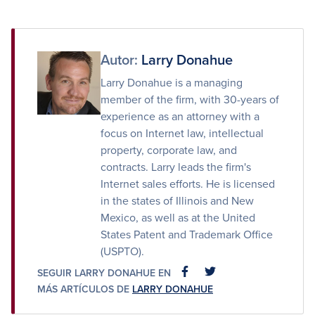
en
en
por
Facebook
Twitter
correo
electrónico
Autor:
Larry Donahue
Larry Donahue is a managing
member of the firm, with 30-years of
experience as an attorney with a
focus on Internet law, intellectual
property, corporate law, and
contracts. Larry leads the firm's
Internet sales efforts. He is licensed
in the states of Illinois and New
Mexico, as well as at the United
States Patent and Trademark Office
(USPTO).
SEGUIR LARRY DONAHUE EN
FACEBOOK
FACEBOOK
MÁS ARTÍCULOS DE
LARRY DONAHUE