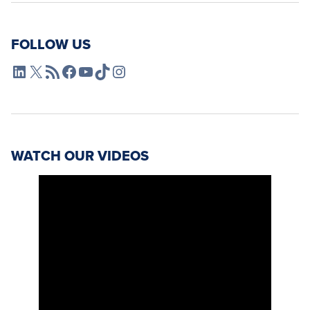
FOLLOW US
L4SB LinkedIn
X
L4SB RSS Feed
L4SB Facebook
L4SB YouTube
TikTok
Instagram
WATCH OUR VIDEOS