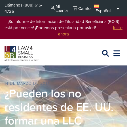
Saltar
Llámanos
(888) 615-
Mi
Carrito
al
cuenta
Español
4725
contenido
¡Su Informe de Información de Titularidad Beneficiaria (BOIR)
está por vencer! ¡Podemos presentarlo por usted!
Inicie
ahora
BUSCAR
ABRIR
EXPA
EN
MENÚ
L4SB
14 DE MARZO DE 2017
¿Pueden los no
residentes de EE. UU.
formar una LLC