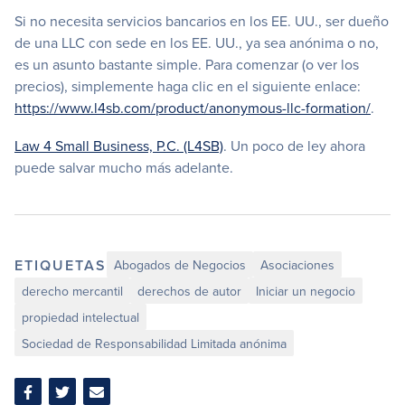
Si no necesita servicios bancarios en los EE. UU., ser dueño
de una LLC con sede en los EE. UU., ya sea anónima o no,
es un asunto bastante simple. Para comenzar (o ver los
precios), simplemente haga clic en el siguiente enlace:
https://www.l4sb.com/product/anonymous-llc-formation/
.
Law 4 Small Business, P.C. (L4SB)
. Un poco de ley ahora
puede salvar mucho más adelante.
ETIQUETAS
Abogados de Negocios
Asociaciones
derecho mercantil
derechos de autor
Iniciar un negocio
propiedad intelectual
Sociedad de Responsabilidad Limitada anónima
Compartir
Compartir
Compartir