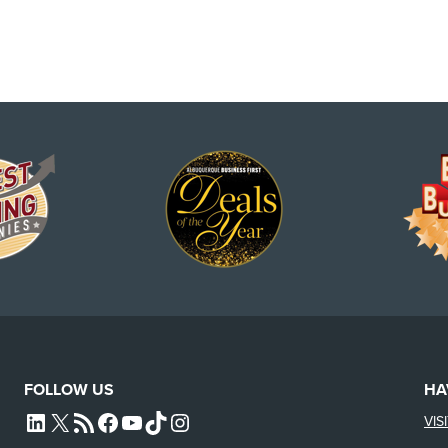
FOLLOW US
HA
VIS
L4SB LINKEDIN
X
L4SB RSS FEED
L4SB FACEBOOK
L4SB YOUTUBE
TIKTOK
INSTAGRAM