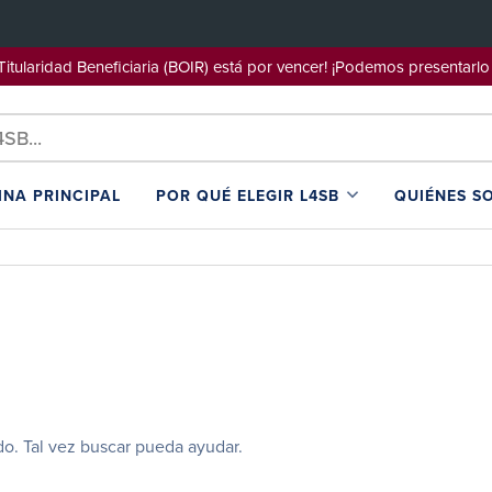
e Titularidad Beneficiaria (BOIR) está por vencer! ¡Podemos pre
INA PRINCIPAL
POR QUÉ ELEGIR L4SB
QUIÉNES S
o. Tal vez buscar pueda ayudar.