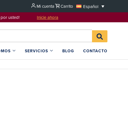
Mi cuenta
Carrito
Español
sentarlo por usted!
Inicie ahora
Search
BUSCAR
for:
EN
L4SB
OMOS
SERVICIOS
BLOG
CONTACTO