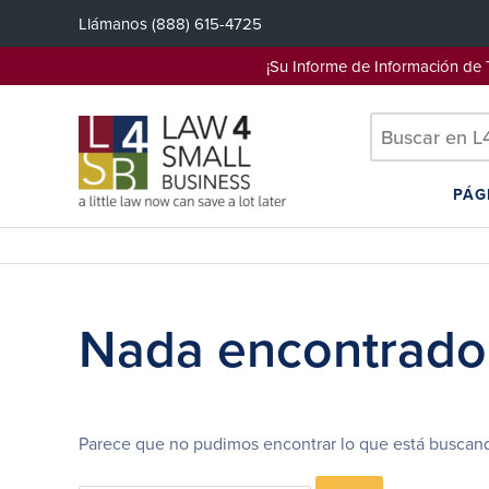
Saltar
Llámanos
(888) 615-4725
al
contenido
¡Su Informe de Información d
PÁG
Nada encontrado
Parece que no pudimos encontrar lo que está buscand
Search