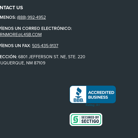
NTACT US
ÁMENOS:
(888) 992-4952
VÍENOS UN CORREO ELECTRÓNICO:
ARNMORE@L4SB.COM
VÍENOS UN FAX
:
505-435-9137
ECCIÓN:
6801 JEFFERSON ST. NE, STE. 220
BUQUERQUE, NM 87109