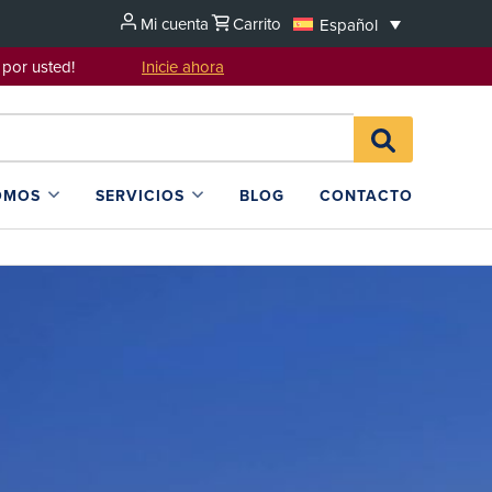
Mi cuenta
Carrito
Español
sentarlo por usted!
Inicie ahora
Search
BUSCAR
for:
EN
L4SB
OMOS
SERVICIOS
BLOG
CONTACTO