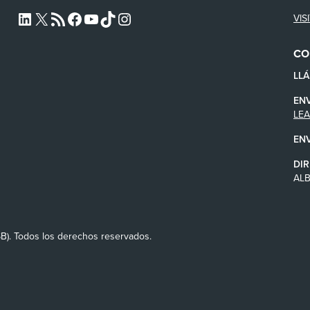
VIS
L4SB LINKEDIN
X
L4SB RSS FEED
L4SB FACEBOOK
L4SB YOUTUBE
TIKTOK
INSTAGRAM
CO
LL
EN
LE
EN
DIR
AL
SB). Todos los derechos reservados.