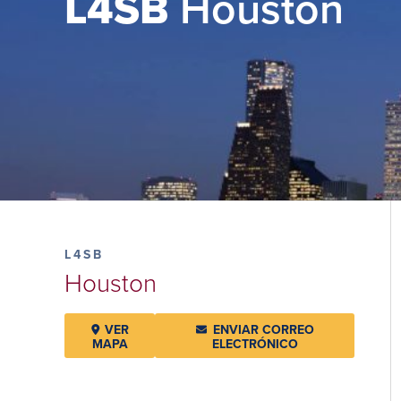
L4SB
Houston
L4SB
Houston
VER
ENVIAR CORREO
MAPA
ELECTRÓNICO