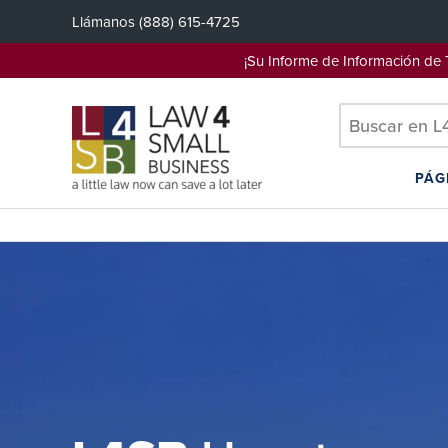
Saltar
Llámanos
(888) 615-4725
al
contenido
¡Su Informe de Información d
PÁG