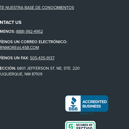
ITE NUESTRA BASE DE CONOCIMIENTOS
NTACT US
ÁMENOS:
(888) 992-4952
VÍENOS UN CORREO ELECTRÓNICO:
ARNMORE@L4SB.COM
VÍENOS UN FAX
:
505-435-9137
ECCIÓN:
6801 JEFFERSON ST. NE, STE. 220
BUQUERQUE, NM 87109