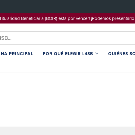
e Titularidad Beneficiaria (BOIR) está por vencer! ¡Podemos pre
INA PRINCIPAL
POR QUÉ ELEGIR L4SB
QUIÉNES S