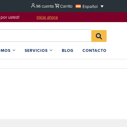
Mi cuenta
Carrito
Español
sentarlo por usted!
Inicie ahora
Search
BUSCAR
for:
EN
L4SB
OMOS
SERVICIOS
BLOG
CONTACTO