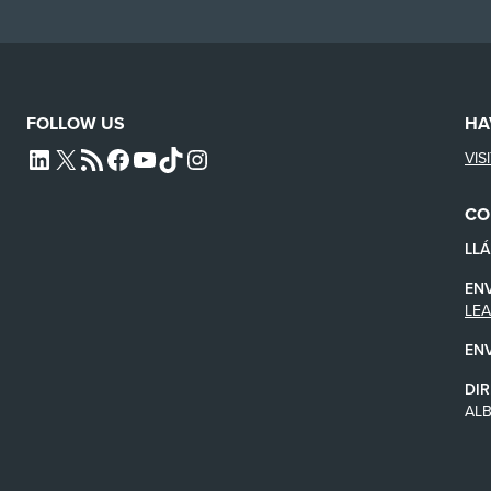
FOLLOW US
HA
VIS
L4SB LINKEDIN
X
L4SB RSS FEED
L4SB FACEBOOK
L4SB YOUTUBE
TIKTOK
INSTAGRAM
CO
LL
EN
LE
EN
DIR
AL