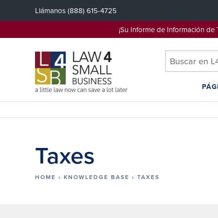
Saltar
Llámanos
(888) 615-4725
al
contenido
¡Su Informe de Información d
PÁG
Taxes
HOME
›
KNOWLEDGE BASE
›
TAXES