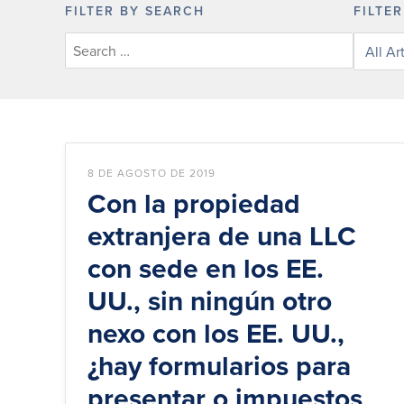
FILTER BY SEARCH
FILTE
Filter
knowle
base
articles
by
categor
8 DE AGOSTO DE 2019
Con la propiedad
extranjera de una LLC
con sede en los EE.
UU., sin ningún otro
nexo con los EE. UU.,
¿hay formularios para
presentar o impuestos