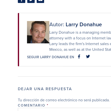
Compartir
Compartir
Compartir
en
en
por
Facebook
Twitter
correo
electrónico
Autor:
Larry Donahue
Larry Donahue is a managing member
attorney with a focus on Internet law
Larry leads the firm's Internet sales 
Mexico, as well as at the United St
SEGUIR LARRY DONAHUE EN
FACEBOOK
FACEBOOK
DEJAR UNA RESPUESTA
Tu dirección de correo electrónico no será publicada.
COMENTARIO
*