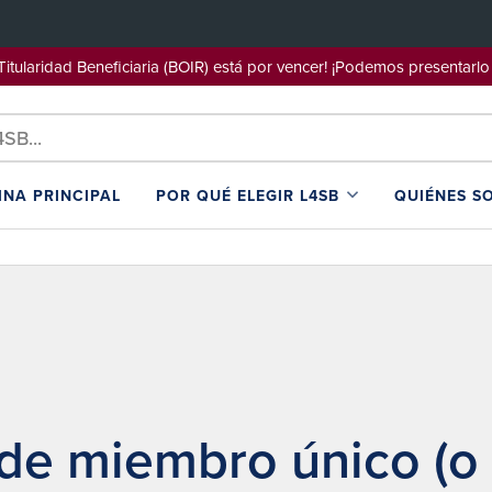
e Titularidad Beneficiaria (BOIR) está por vencer! ¡Podemos pre
INA PRINCIPAL
POR QUÉ ELEGIR L4SB
QUIÉNES S
de miembro único (o