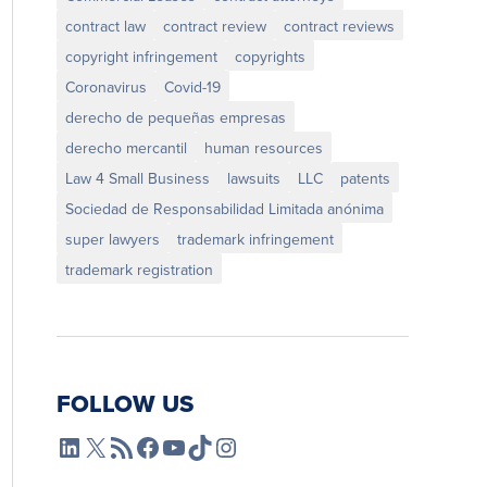
contract law
contract review
contract reviews
copyright infringement
copyrights
Coronavirus
Covid-19
derecho de pequeñas empresas
derecho mercantil
human resources
Law 4 Small Business
lawsuits
LLC
patents
Sociedad de Responsabilidad Limitada anónima
super lawyers
trademark infringement
trademark registration
FOLLOW US
L4SB LinkedIn
X
L4SB RSS Feed
L4SB Facebook
L4SB YouTube
TikTok
Instagram