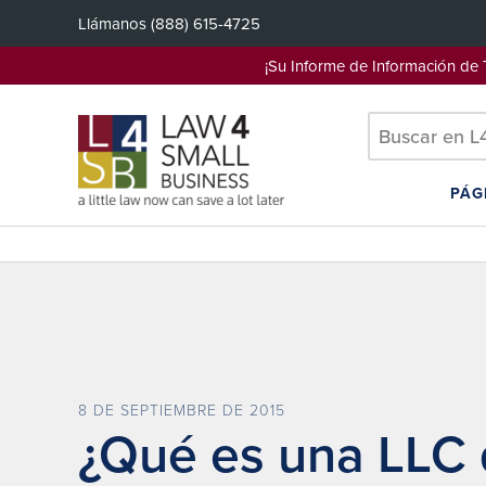
Saltar
Llámanos
(888) 615-4725
al
contenido
¡Su Informe de Información d
PÁG
8 DE SEPTIEMBRE DE 2015
¿Qué es una LLC 