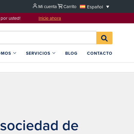
Mi cuenta
Carrito
Español
sentarlo por usted!
Inicie ahora
Search
BUSCAR
for:
EN
L4SB
OMOS
SERVICIOS
BLOG
CONTACTO
 sociedad de