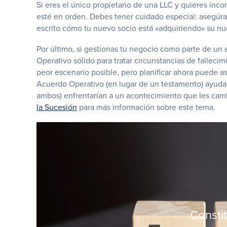
Si eres el único propietario de una LLC y quieres inc
esté en orden. Debes tener cuidado especial: asegúrate
escrito cómo tu nuevo socio está «adquiriendo» su n
Por último, si gestionas tu negocio como parte de un
Operativo sólido para tratar circunstancias de fallecim
peor escenario posible, pero planificar ahora puede a
Acuerdo Operativo (en lugar de un testamento) ayudará 
ambos) enfrentarían a un acontecimiento que les camb
la Sucesión
para más información sobre este tema.
Consti