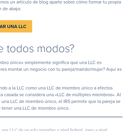
bimos un
artículo de blog
aparte sobre cómo formar tu propia
n de abajo:
AR UNA LLC
de todos modos?
mbro único» simplemente significa que una LLC es
eres montar un negocio con tu pareja/marido/mujer? Aquí es
tando a la LLC como una LLC de miembro único a efectos
areja casada se considera una «LLC de múltiples miembros». Al
 una LLC de miembro único, el IRS permite que la pareja se
e tener una LLC de miembro único.
una LLC de un solo miembro a nivel federal, ¡pero a nivel