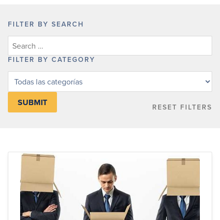
FILTER BY SEARCH
FILTER BY CATEGORY
Filter
posts
by
RESET FILTERS
category