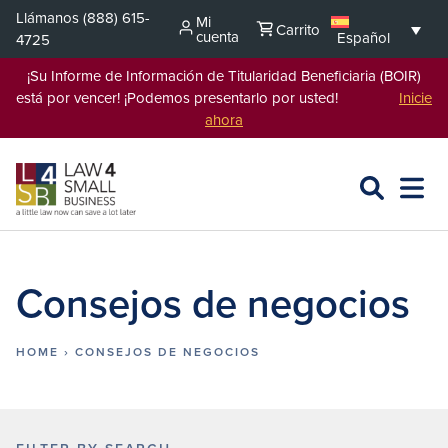
Saltar
Llámanos
(888) 615-
Mi
Carrito
al
cuenta
Español
4725
contenido
¡Su Informe de Información de Titularidad Beneficiaria (BOIR)
está por vencer! ¡Podemos presentarlo por usted!
Inicie
ahora
BUSCAR
ABRIR
EXPA
EN
MENÚ
L4SB
Consejos de negocios
HOME
›
CONSEJOS DE NEGOCIOS