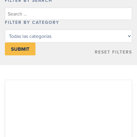
FILTER BY SEARCH
FILTER BY CATEGORY
Filter
posts
by
RESET FILTERS
category