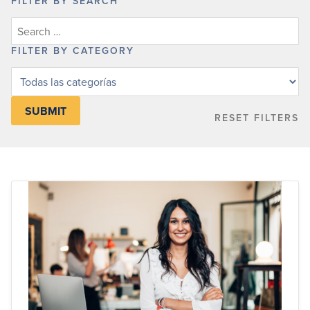
FILTER BY SEARCH
FILTER BY CATEGORY
Filter
posts
by
RESET FILTERS
category