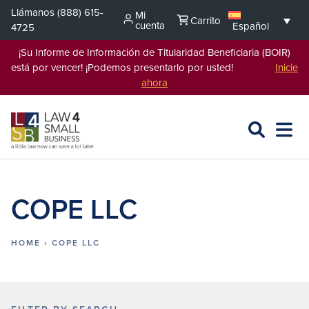
Saltar
Llámanos
(888) 615-
Mi
Carrito
al
cuenta
Español
4725
contenido
¡Su Informe de Información de Titularidad Beneficiaria (BOIR)
está por vencer! ¡Podemos presentarlo por usted!
Inicie
ahora
BUSCAR
ABRIR
EXPA
EN
MENÚ
L4SB
COPE LLC
HOME
›
COPE LLC