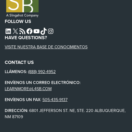
FOLLOW US
L4SB LINKEDIN
X
L4SB RSS FEED
L4SB FACEBOOK
L4SB YOUTUBE
TIKTOK
INSTAGRAM
HAVE QUESTIONS?
VISITE NUESTRA BASE DE CONOCIMIENTOS
CONTACT US
LLÁMENOS:
(888) 992-4952
ENVÍENOS UN CORREO ELECTRÓNICO:
LEARNMORE@L4SB.COM
ENVÍENOS UN FAX
:
505-435-9137
DIRECCIÓN:
6801 JEFFERSON ST. NE, STE. 220 ALBUQUERQUE,
NM 87109