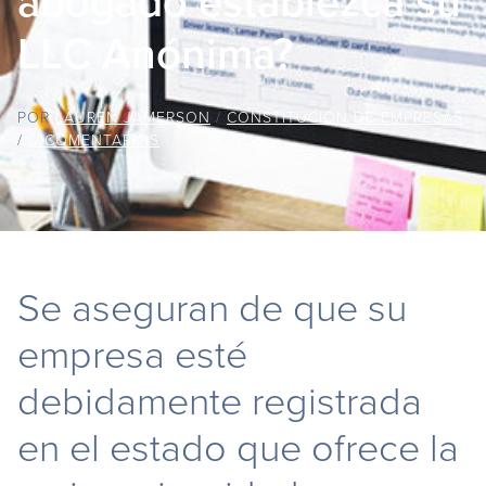
abogado establezca su
LLC Anónima?
POR
LAUREN JAMERSON
/
CONSTITUCIÓN DE EMPRESAS
/
0 COMENTARIOS
Se aseguran de que su
empresa esté
debidamente registrada
en el estado que ofrece la