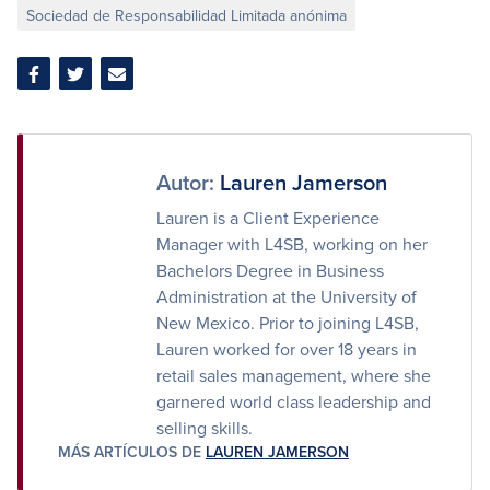
Sociedad de Responsabilidad Limitada anónima
Compartir
Compartir
Compartir
en
en
por
Facebook
Twitter
correo
electrónico
Autor:
Lauren Jamerson
Lauren is a Client Experience
Manager with L4SB, working on her
Bachelors Degree in Business
Administration at the University of
New Mexico. Prior to joining L4SB,
Lauren worked for over 18 years in
retail sales management, where she
garnered world class leadership and
selling skills.
MÁS ARTÍCULOS DE
LAUREN JAMERSON