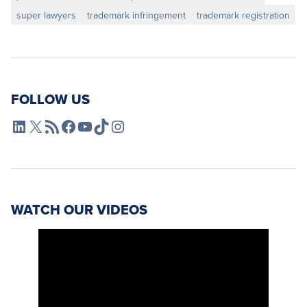
super lawyers
trademark infringement
trademark registration
FOLLOW US
L4SB LinkedIn
X
L4SB RSS Feed
L4SB Facebook
L4SB YouTube
TikTok
Instagram
WATCH OUR VIDEOS