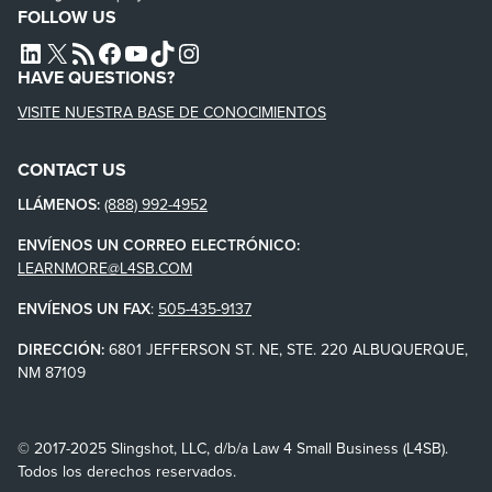
FOLLOW US
L4SB LINKEDIN
X
L4SB RSS FEED
L4SB FACEBOOK
L4SB YOUTUBE
TIKTOK
INSTAGRAM
HAVE QUESTIONS?
VISITE NUESTRA BASE DE CONOCIMIENTOS
CONTACT US
LLÁMENOS:
(888) 992-4952
ENVÍENOS UN CORREO ELECTRÓNICO:
LEARNMORE@L4SB.COM
ENVÍENOS UN FAX
:
505-435-9137
DIRECCIÓN:
6801 JEFFERSON ST. NE, STE. 220 ALBUQUERQUE,
NM 87109
© 2017-2025 Slingshot, LLC, d/b/a Law 4 Small Business (L4SB).
Todos los derechos reservados.