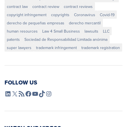
contract law
contract review
contract reviews
copyright infringement
copyrights
Coronavirus
Covid-19
derecho de pequeñas empresas
derecho mercantil
human resources
Law 4 Small Business
lawsuits
LLC
patents
Sociedad de Responsabilidad Limitada anónima
super lawyers
trademark infringement
trademark registration
FOLLOW US
L4SB LinkedIn
X
L4SB RSS Feed
L4SB Facebook
L4SB YouTube
TikTok
Instagram