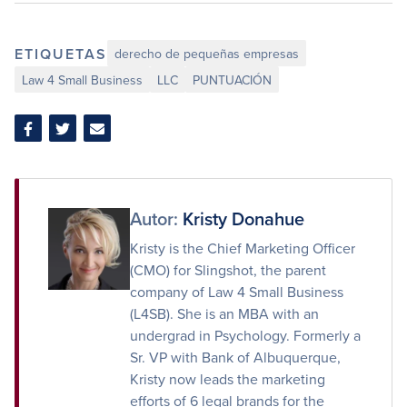
ETIQUETAS
derecho de pequeñas empresas
Law 4 Small Business
LLC
PUNTUACIÓN
Compartir
Compartir
Compartir
en
en
por
Facebook
Twitter
correo
electrónico
Autor:
Kristy Donahue
Kristy is the Chief Marketing Officer
(CMO) for Slingshot, the parent
company of Law 4 Small Business
(L4SB). She is an MBA with an
undergrad in Psychology. Formerly a
Sr. VP with Bank of Albuquerque,
Kristy now leads the marketing
efforts of 6 legal brands for the